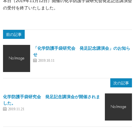
本日（2019年11月12日）開催の化学防護手袋研究会発足記念講演会
の受付を終了いたしました。
に
事・
内
動
入
つ
書
容
実
会
前の記事
い
籍
績
案
「化学防護手袋研究会 発足記念講演会」のお知ら
せ
て
内
会
2019.10.11
員
次の記事
サ
化学防護手袋研究会 発足記念講演会が開催されま
した。
イ
2019.11.21
ト