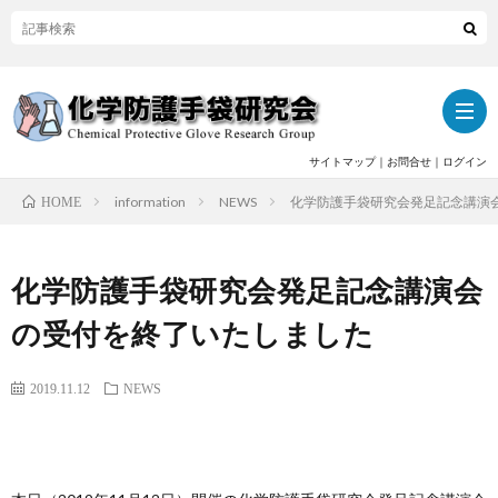
サイトマップ
｜
お問合せ
｜
ログイン
information
NEWS
化学防護手袋研究会発足記念講演
HOME
ト
化学防護手袋研究会発足記念講演会
ッ
当
の受付を終了いたしました
プ
研
関
2019.11.12
NEWS
究
連
活
会
記
動
活