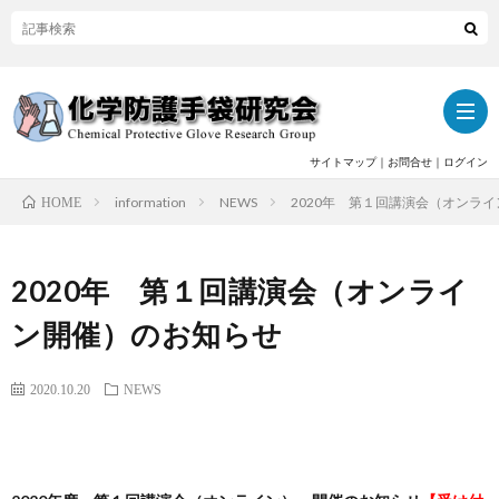
サイトマップ
｜
お問合せ
｜
ログイン
information
NEWS
2020年 第１回講演会（オンラ
HOME
ト
2020年 第１回講演会（オンライ
ッ
当
ン開催）のお知らせ
プ
研
関
2020.10.20
NEWS
究
連
活
会
記
動
活