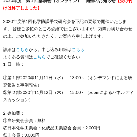
2020年度 第１回講演会（オンライン） 開催のお知らせ
【受け付
けは終了しました】
に
事・
内
動
入
2020年度第1回化学防護手袋研究会を下記の要領で開催いたしま
つ
書
容
実
会
す。 皆様ご多忙のところ恐縮ではございますが、万障お繰り合わせ
の上、ご参加いただきたく、ご案内を申し上げます。
い
籍
績
案
詳細は
こちら
から。申し込み用紙は
こちら
よくある質問は
こちら
でご確認ください
て
内
会
1. 日 時：
員
①第１部2020年11月11日（水） 13:00～（オンデマンドによる研
究報告＆事例報告）
②第２部2020年11月12日（木） 15:00～（zoomによるパネルディ
サ
スカッション）
イ
2. 参加費：
①当研究会会員：無料
ト
②日本化学工業会・化成品工業協会 会員：2,000円
③非会員：3,000円