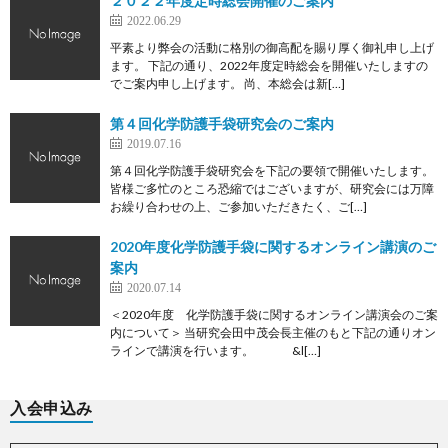
２０２２年度定時総会開催のご案内
2022.06.29
平素より弊会の活動に格別の御高配を賜り厚く御礼申し上げ
ます。 下記の通り、2022年度定時総会を開催いたしますの
でご案内申し上げます。 尚、本総会は新[…]
第４回化学防護手袋研究会のご案内
2019.07.16
第４回化学防護手袋研究会を下記の要領で開催いたします。
皆様ご多忙のところ恐縮ではございますが、研究会には万障
お繰り合わせの上、ご参加いただきたく、ご[…]
2020年度化学防護手袋に関するオンライン講演のご
案内
2020.07.14
＜2020年度 化学防護手袋に関するオンライン講演会のご案
内について＞ 当研究会田中茂会長主催のもと下記の通りオン
ラインで講演を行います。 &l[…]
入会申込み