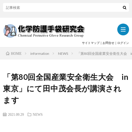
サイトマップ
｜
お問合せ
｜
ログイン
information
NEWS
「第80回全国産業安全衛生大会 
HOME
ト
「第80回全国産業安全衛生大会 in
ッ
当
東京」にて田中茂会長が講演され
プ
研
関
ます
究
連
活
2021.09.29
NEWS
会
記
動
活