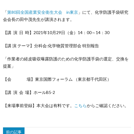
に
事・
内
動
入
「
第80回全国産業安全衛生大会 in東京
」にて、化学防護手袋研究
会会長の田中茂先生が講演されます。
つ
書
容
実
会
【講 演 日 時】2021年10月29日（金）14：00～14：30
い
籍
績
案
【講 演 テーマ】分科会:化学物質管理部会 特別報告
て
「作業者の経皮吸収曝露防護のための化学防護手袋の選定、交換を
内
会
提案」
員
【会 場】東京国際フォーラム （東京都千代田区）
サ
【講 演 会 場】ホールB5-2
【来場事前登録】本大会は有料です。
こちら
からご確認ください。
イ
ト
前の記事