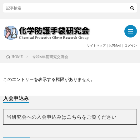
サイトマップ
｜
お問合せ
｜
ログイン
令和6年度研究交流会
HOME
ト
このエントリーを表示する権限がありません。
ッ
当
入会申込み
プ
研
関
究
当研究会への入会申込みは
こちら
をご覧ください
連
活
会
記
動
活