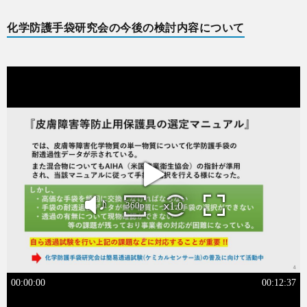
に
事・
内
動
入
化学防護手袋研究会の今後の検討内容について
つ
書
容
実
会
い
籍
績
案
て
内
会
員
サ
イ
ト