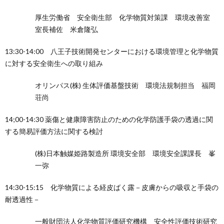
厚生労働省 安全衛生部 化学物質対策課 環境改善室
室長補佐 米倉隆弘
お
13:30-14:00 八王子技術開発センターにおける環境管理と化学物質
に対する安全衛生への取り組み
問
オリンパス(株) 生体評価基盤技術 環境法規制担当 福岡
合
荘尚
せ
14;00-14:30 薬傷と健康障害防止のための化学防護手袋の透過に関
する簡易評価方法に関する検討
(株)日本触媒姫路製造所 環境安全部 環境安全課課長 峯
一弥
14:30-15:15 化学物質による経皮ばく露－皮膚からの吸収と手袋の
耐透過性－
一般財団法人化学物質評価研究機構 安全性評価技術研究