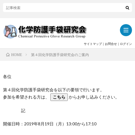
サイトマップ
｜
お問合せ
｜
ログイン
第４回化学防護手袋研究会のご案内
HOME
ト
各位
ッ
当
第４回化学防護手袋研究会を以下の要領で行います。
プ
研
関
参加を希望される方は、
こちら
からお申し込みください。
記
究
連
活
開催日時：2019年8月19日（月）13:00から17:10
会
記
動
活