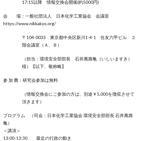
17:15以降 情報交換会開催(約5000円)
に
事・
内
動
入
会 場：一般社団法人 日本化学工業協会 会議室
https://www.nikkakyo.org/
つ
書
容
実
会
〒104-0033 東京都中央区新川1-4-1 住友六甲ビル ２
い
籍
階会議室（Ａ、Ｂ）
績
案
（担当：環境安全部部長 石井萬壽亀（いしいますき）
て
内
会
様）【以下、敬称略】
員
参 加 費：研究会参加は無料
（情報交換会にご参加の方は、別途￥5,000を徴収させて
サ
頂きます）
イ
プログラム （司会：日本化学工業協会 環境安全部部長 石井萬壽
亀）
＜講演＞
ト
13:00-13:30 最近の行政の動き