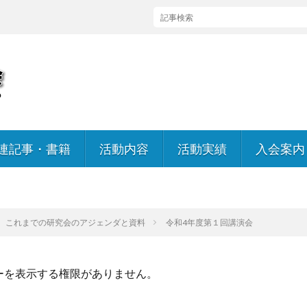
連記事・書籍
活動内容
活動実績
入会案内
入会のお
会員規約
これまでの研究会のアジェンダと資料
令和4年度第１回講演会
ーを表示する権限がありません。