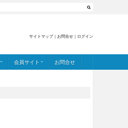
サイトマップ
｜
お問合せ
｜
ログイン
会員サイト
お問合せ
申し込み
簡易透過試験実施支援
会員向け資料
関連記事・書籍
ケミカルインデックス
メールマガジン アーカイブ