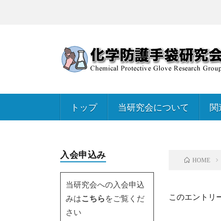
トップ
当研究会について
関
入会申込み
HOME
当研究会への入会申込
このエントリ
みは
こちら
をご覧くだ
さい