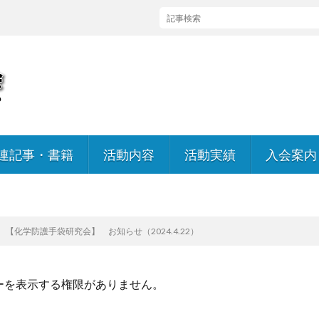
連記事・書籍
活動内容
活動実績
入会案内
入会のお
会員規約
【化学防護手袋研究会】 お知らせ（2024.4.22）
ーを表示する権限がありません。