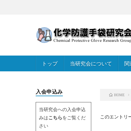
トップ
当研究会について
関
入会申込み
HOME
当研究会への入会申込
このエントリ
みは
こちら
をご覧くだ
さい