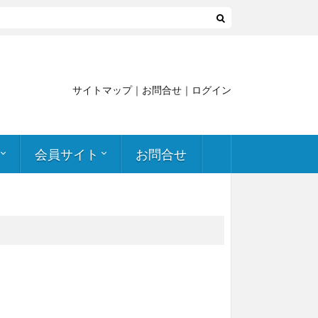
サイトマップ
｜
お問合せ
｜
ログイン
会員サイト
お問合せ
申し込み
簡易透過試験実施支援
会員向け資料
関連記事・書籍
ケミカルインデックス
メールマガジン アーカイブ