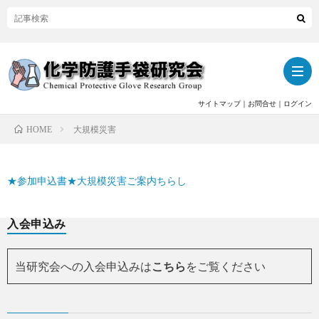
サイトマップ
｜
お問合せ
｜
ログイン
大規模災害
HOME
ト
★参加申込書
★大規模災害ご案内ちらし
ッ
当
入会申込み
プ
研
関
究
当研究会への入会申込みは
こちら
をご覧ください
連
活
会
記
動
活