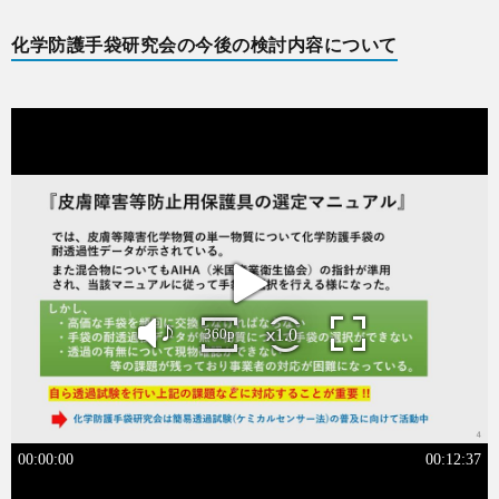
に
事・
内
動
入
化学防護手袋研究会の今後の検討内容について
つ
書
容
実
会
い
籍
績
案
て
内
会
員
サ
イ
ト