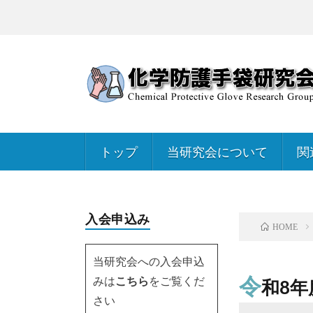
トップ
当研究会について
関
入会申込み
HOME
当研究会への入会申込
令
みは
こちら
をご覧くだ
和8年
さい