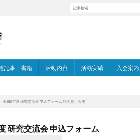
連記事・書籍
活動内容
活動実績
入会案内
入会のお
会員規約
令和8年度 研究交流会 申込フォーム 非会員・会場
度 研究交流会 申込フォーム