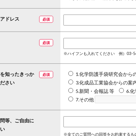
アドレス
必須
必須
※ハイフンも入れてください 例）03-564
を知ったきっか
1.化学防護手袋研究会から
必須
ださい
3.化成品工業協会からの案
5.新聞・会報誌 等
6.
7.その他
問等、ご自由に
い
※全てのご質問への回答をお約束するも