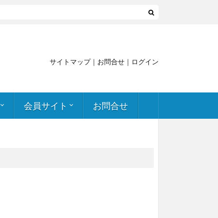
サイトマップ
｜
お問合せ
｜
ログイン
会員サイト
お問合せ
申し込み
簡易透過試験実施支援
会員向け資料
関連記事・書籍
ケミカルインデックス
メールマガジン アーカイブ