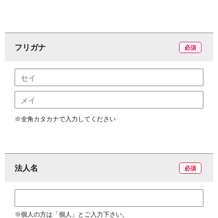
に
事・
内
動
入
つ
書
容
実
会
フリガナ
必須
い
籍
績
案
て
内
会
※全角カタカナで入力してください
員
サ
法人名
必須
イ
ト
※個人の方は「個人」とご入力下さい。