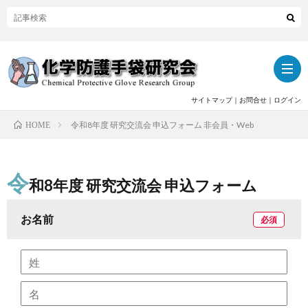
サイトマップ
｜
お問合せ
｜
ログイン
令和8年度 研究交流会 申込フォーム 非会員・Web
HOME
ト
令
ッ
当
和8年度 研究交流会 申込フォーム
プ
お名前
研
関
必須
究
連
活
会
記
動
活